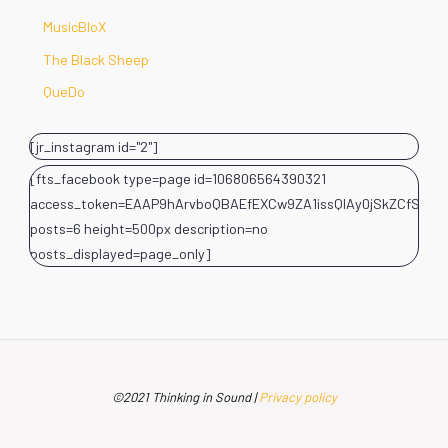
MusicBloX
The Black Sheep
QueDo
[jr_instagram id="2"]
[fts_facebook type=page id=106806564390321
access_token=EAAP9hArvboQBAEfEXCw9ZA1issQIAy0jSkZCfSQ
posts=6 height=500px description=no
posts_displayed=page_only]
©2021 Thinking in Sound |
Privacy policy