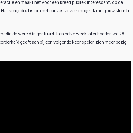
nteractie en maakt het voor een breed publiek interessant, op de
Het schijndoel is om het canvas zoveel mogelijk met jouw kleur te
 media de wereld in gestuurd. Een halve week later hadden we 28
derheid geeft aan bij een volgende keer spelen zich meer bezig