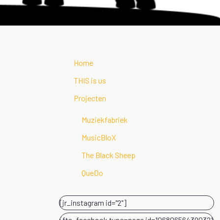
Home
THIS is us
Projecten
Muziekfabriek
MusicBloX
The Black Sheep
QueDo
[jr_instagram id="2"]
[fts_facebook type=page id=106806564390321