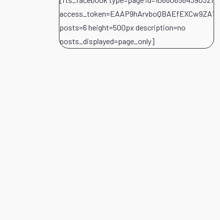
access_token=EAAP9hArvboQBAEfEXCw9ZA1i
posts=6 height=500px description=no
posts_displayed=page_only]